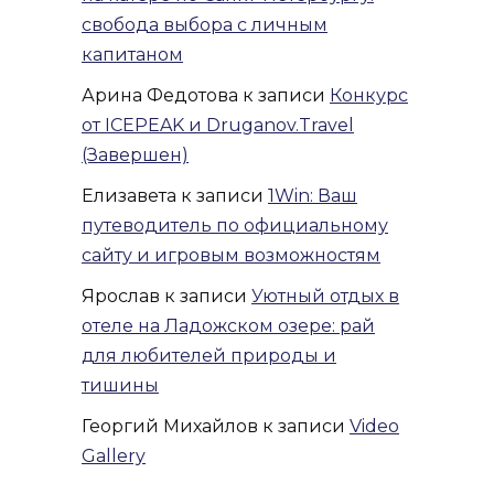
свобода выбора с личным
капитаном
Арина Федотова
к записи
Конкурс
от ICEPEAK и Druganov.Travel
(Завершен)
Елизавета
к записи
1Win: Ваш
путеводитель по официальному
сайту и игровым возможностям
Ярослав
к записи
Уютный отдых в
отеле на Ладожском озере: рай
для любителей природы и
тишины
Георгий Михайлов
к записи
Video
Gallery