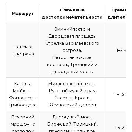
Ключевые
Пример
Маршрут
достопримечательности
длительн
Зимний театр и
Дворцовая площадь,
Стрелка Васильевского
Невская
острова,
1–2 час
панорама
Петропавловская
крепость, Троицкий и
Дворцовый мосты
Каналы:
Михайловский театр,
Мойка —
Русский музей, храм
1–1.5 ча
Фонтанка —
Спаса на Крови,
Грибоедова
Юсуповский дворец
Вечерний
Дворцовый мост,
маршрут с
Биржевой, Троицкий,
1.5–2 ча
разводом
панорамы Невы при