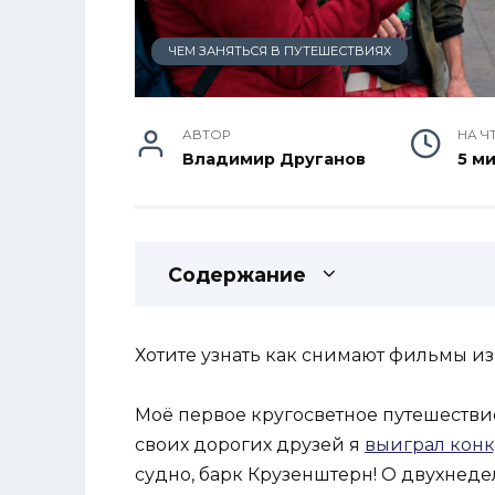
ЧЕМ ЗАНЯТЬСЯ В ПУТЕШЕСТВИЯХ
АВТОР
НА Ч
Владимир Друганов
5 м
Содержание
Хотите узнать как снимают фильмы и
Моё первое кругосветное путешестви
своих дорогих друзей я
выиграл кон
судно, барк Крузенштерн! О двухнеде