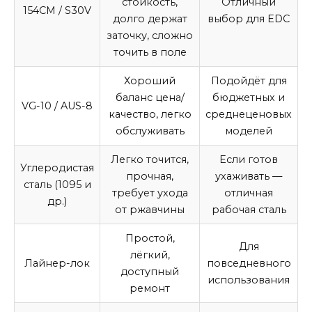
стойкость,
Отличный
154CM / S30V
долго держат
выбор для EDC
заточку, сложно
точить в поле
Хороший
Подойдёт для
баланс цена/
бюджетных и
VG-10 / AUS-8
качество, легко
среднеценовых
обслуживать
моделей
Легко точится,
Если готов
Углеродистая
прочная,
ухаживать —
сталь (1095 и
требует ухода
отличная
др.)
от ржавчины
рабочая сталь
Простой,
Для
лёгкий,
Лайнер-лок
повседневного
доступный
использования
ремонт