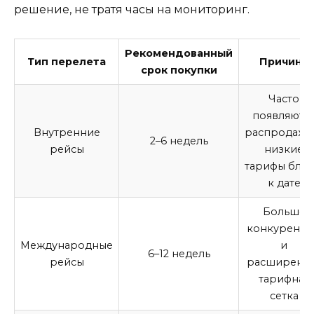
решение, не тратя часы на мониторинг.
Рекомендованный
Тип перелета
Причина
срок покупки
Часто
появляютс
Внутренние
распродажи
2–6 недель
рейсы
низкие
тарифы бли
к дате
Больше
конкуренц
Международные
и
6–12 недель
рейсы
расширенн
тарифная
сетка