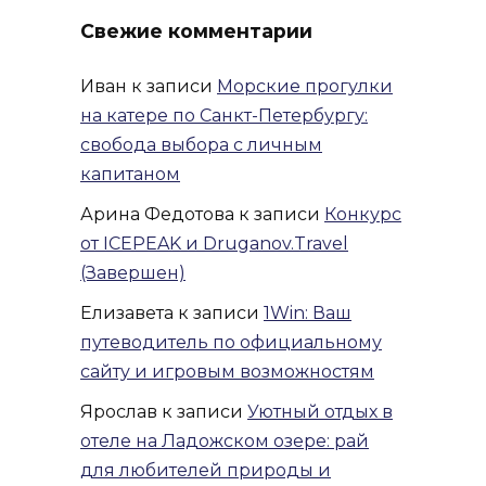
Свежие комментарии
Иван
к записи
Морские прогулки
на катере по Санкт-Петербургу:
свобода выбора с личным
капитаном
Арина Федотова
к записи
Конкурс
от ICEPEAK и Druganov.Travel
(Завершен)
Елизавета
к записи
1Win: Ваш
путеводитель по официальному
сайту и игровым возможностям
Ярослав
к записи
Уютный отдых в
отеле на Ладожском озере: рай
для любителей природы и