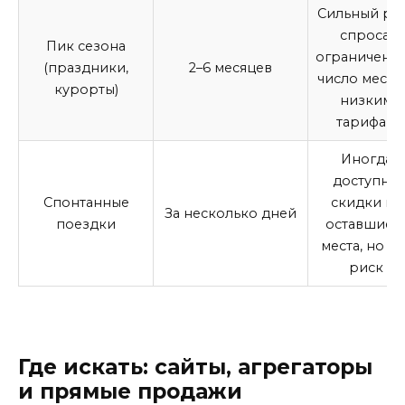
Сильный ро
спроса,
Пик сезона
ограниченн
(праздники,
2–6 месяцев
число мест 
курорты)
низким
тарифам
Иногда
доступны
Спонтанные
скидки на
За несколько дней
поездки
оставшиес
места, но эт
риск
Где искать: сайты, агрегаторы
и прямые продажи