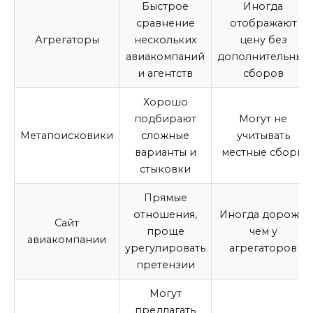
Быстрое
Иногда
сравнение
отображают
Агрегаторы
нескольких
цену без
авиакомпаний
дополнительных
и агентств
сборов
Хорошо
подбирают
Могут не
Метапоисковики
сложные
учитывать
варианты и
местные сборы
стыковки
Прямые
отношения,
Иногда дороже,
Сайт
проще
чем у
авиакомпании
урегулировать
агрегаторов
претензии
Могут
предлагать