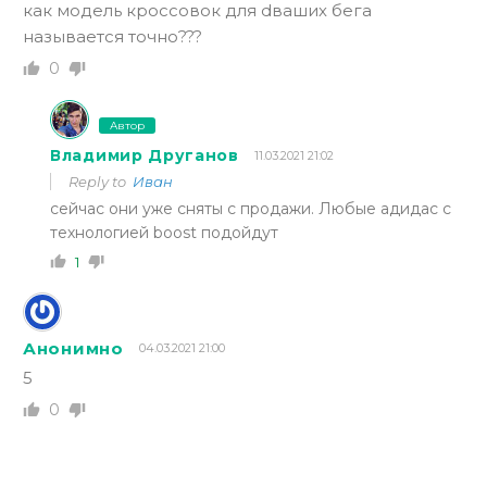
как модель кроссовок для dваших бега
называется точно???
0
Автор
Владимир Друганов
11.03.2021 21:02
Reply to
Иван
сейчас они уже сняты с продажи. Любые адидас с
технологией boost подойдут
1
Анонимно
04.03.2021 21:00
5
0