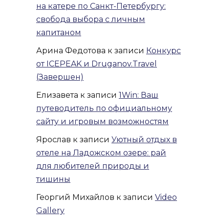
на катере по Санкт-Петербургу:
свобода выбора с личным
капитаном
Арина Федотова
к записи
Конкурс
от ICEPEAK и Druganov.Travel
(Завершен)
Елизавета
к записи
1Win: Ваш
путеводитель по официальному
сайту и игровым возможностям
Ярослав
к записи
Уютный отдых в
отеле на Ладожском озере: рай
для любителей природы и
тишины
Георгий Михайлов
к записи
Video
Gallery