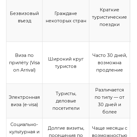
д
Краткие
Безвизовый
Граждане
туристические
въезд
некоторых стран
поездки
г
О
Виза по
Часто 30 дней,
в
Широкий круг
прилёту (Visa
возможна
туристов
on Arrival)
продление
Различается
Туристы,
Электронная
по типу — от
деловые
виза (e-visa)
30 дней и
посетители
более
Социально-
Долгие визиты,
Чаще месяцы с
культурная и
п
посещения по
возможностью