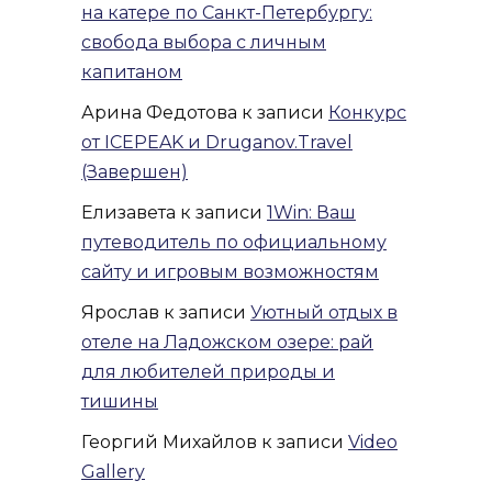
на катере по Санкт-Петербургу:
свобода выбора с личным
капитаном
Арина Федотова
к записи
Конкурс
от ICEPEAK и Druganov.Travel
(Завершен)
Елизавета
к записи
1Win: Ваш
путеводитель по официальному
сайту и игровым возможностям
Ярослав
к записи
Уютный отдых в
отеле на Ладожском озере: рай
для любителей природы и
тишины
Георгий Михайлов
к записи
Video
Gallery