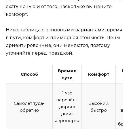
ехать ночью и от того, насколько вы цените
комфорт.
Ниже таблица с основными вариантами: время
в пути, комфорт и примерная стоимость. Цены
ориентировочные, они меняются, поэтому
уточняйте перед поездкой.
Время в
Пр
Способ
Комфорт
пути
ст
Ср
1 час
перелёт +
Самолёт туда-
Высокий,
а
дорога
обратно
быстро
выг
до/из
аэропорта
бро