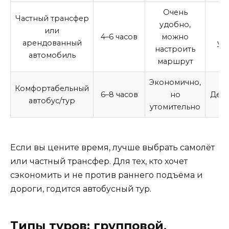
Очень
Частный трансфер
удобно,
или
гр
4–6 часов
можно
арендованный
уд
настроить
автомобиль
к
маршрут
Экономично,
Комфортабельный
6–8 часов
но
Деше
автобус/тур
утомительно
Если вы цените время, лучше выбрать самолёт
или частный трансфер. Для тех, кто хочет
сэкономить и не против раннего подъёма и
дороги, годится автобусный тур.
Типы туров: групповой,