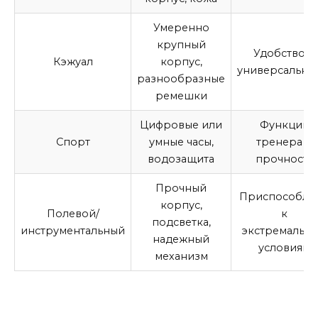
Умеренно
крупный
Удобство и
Кэжуал
корпус,
универсально
разнообразные
ремешки
Цифровые или
Функции
Спорт
умные часы,
тренера и
водозащита
прочность
Прочный
Приспособле
корпус,
Полевой/
к
подсветка,
инструментальный
экстремальн
надежный
условиям
механизм