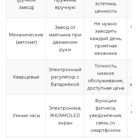
эстетика,
завод)
вручную
за
ценность
Не нужно
Завод от
Чу
заводить
Механические
маятника при
у
каждый день,
(автомат)
движении
п
приятная
руки
р
механика
Точность,
Электронный
низкое
Кварцевые
регулятор с
«х
обслуживание,
батарейкой
ко
доступная цена
Функции
За
Электроника,
фитнеса,
не
Умные часы
ЖК/AMOLED
уведомления,
экран
связь со
смартфоном