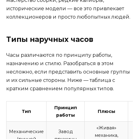
мастерство сборки, редкие калибры,
исторические модели — все это привлекает
коллекционеров и просто любопытных людей.
Типы наручных часов
Часы различаются по принципу работы,
назначению и стилю. Разобраться в этом
несложно, если представить основные группы
и их сильные стороны. Ниже — таблица с
кратким сравнением популярных типов.
Принцип
Тип
Плюсы
работы
«Живая»
Механические
Завод
механика,
(ручной
пружины
р