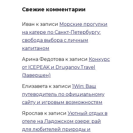
Свежие комментарии
Иван
к записи
Морские прогулки
на катере по Санкт-Петербургу:
свобода выбора с личным
капитаном
Арина Федотова
к записи
Конкурс
от ICEPEAK и Druganov.Travel
(Завершен)
Елизавета
к записи
1Win: Ваш
путеводитель по официальному
сайту и игровым возможностям
Ярослав
к записи
Уютный отдых в
отеле на Ладожском озере: рай
для любителей природы и